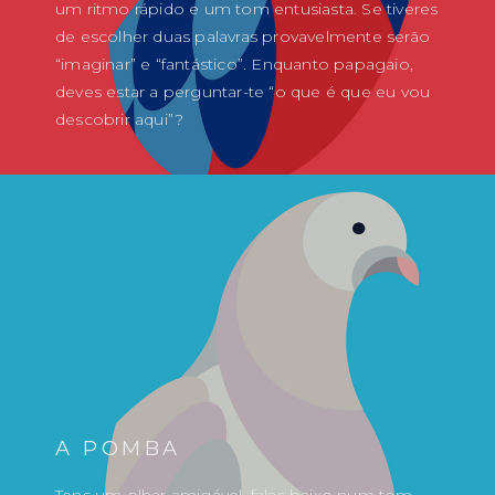
um ritmo rápido e um tom entusiasta. Se tiveres
de escolher duas palavras provavelmente serão
“imaginar” e “fantástico”. Enquanto papagaio,
deves estar a perguntar-te “o que é que eu vou
descobrir aqui”?
A POMBA