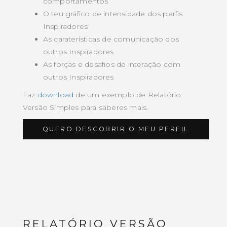
comportamentos
O teu gráfico de intensidade dos perfis
Inspiradores
As caraterísticas de comunicação dos
outros Inspiradores
As forças e desafios de interação com
outros Inspiradores
Faz
download
de um exemplo de Relatório
Versão Simples para saberes mais.
QUERO DESCOBRIR O MEU PERFIL
RELATÓRIO VERSÃO