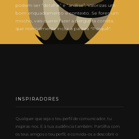
podem ser “detalhe” e “análise”. Valorizas um
bom enquadramento e contexto. Se fores um
mocho, vais querer fazer a pergunta correta,
que normalmente inclui a palavra "Porquê".
INSPIRADORES
Qualquer que seja o teu perfil de comunicador, tu
inspiras-nos. E à tua audiência também. Partilha com
os teus amigos o teu perfil, e convida-os a descobrir o