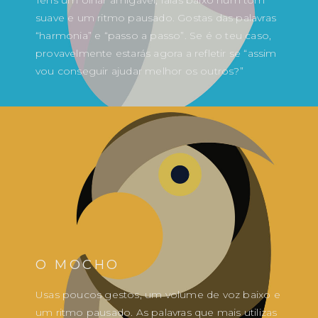
Tens um olhar amigável, falas baixo num tom
suave e um ritmo pausado. Gostas das palavras
“harmonia” e “passo a passo”. Se é o teu caso,
provavelmente estarás agora a refletir se “assim
vou conseguir ajudar melhor os outros?”
O MOCHO
Usas poucos gestos, um volume de voz baixo e
um ritmo pausado. As palavras que mais utilizas