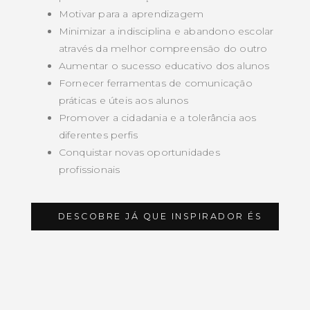
Motivar para a aprendizagem
Minimizar a indisciplina e abandono escolar
através da melhor compreensão do outro
Aumentar o sucesso educativo dos alunos
Fornecer ferramentas de comunicação
práticas e úteis aos alunos
Promover a cidadania e a tolerância aos
diferentes perfis
Conquistar novas oportunidades
profissionais
DESCOBRE JÁ QUE INSPIRADOR ÉS