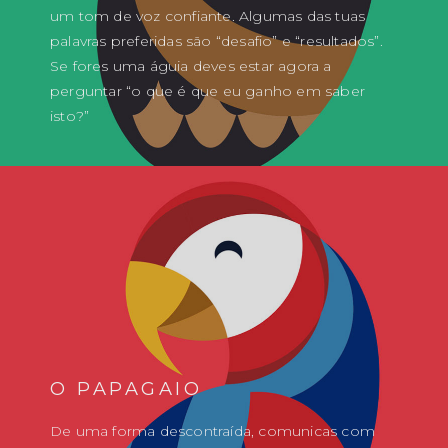
um tom de voz confiante. Algumas das tuas
palavras preferidas são “desafio” e “resultados”.
Se fores uma águia deves estar agora a
perguntar “o que é que eu ganho em saber
isto?”
O PAPAGAIO
De uma forma descontraída, comunicas com