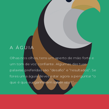
A ÁGUIA
Olhas nos olhos, tens um aperto de mão forte e
um tom de voz confiante. Algumas das tuas
palavras preferidas são “desafio” e “resultados”. Se
fores uma águia deves estar agora a perguntar “o
que é que eu ganho em saber isto?”