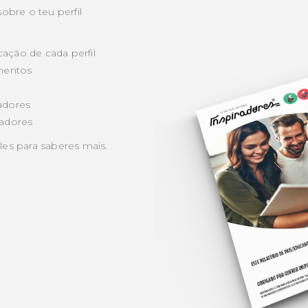
obre o teu perfil
ação de cada perfil
amentos
s
radores
radores
es para saberes mais.