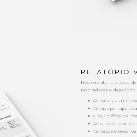
RELATÓRIO 
Neste relatório prático de
Inspiradores e descobrir:
As forças, as motiv
As tuas principais 
O teu gráfico de int
As caraterísticas d
As forças e desafio