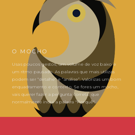
O MOCHO
Usas poucos gestos, um volume de voz baixo e
um ritmo pausado. As palavras que mais utilizas
podem ser “detalhe” e “análise”. Valorizas um bom
enquadramento e contexto. Se fores um mocho,
vais querer fazer a pergunta correta, que
normalmente inclui a palavra "Porquê".