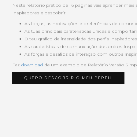
Neste relatório prático de 16 páginas vais aprender mais s
Inspiradores e descobrir:
As forças, as motivações e preferências de comunic
As tuas principais caraterísticas únicas e comport
O teu gráfico de intensidade dos perfis Inspiradore
As caraterísticas de comunicação dos outros Inspi
As forças e desafios de interação com outros Inspi
Faz
download
de um exemplo de Relatório Versão Simpl
QUERO DESCOBRIR O MEU PERFIL