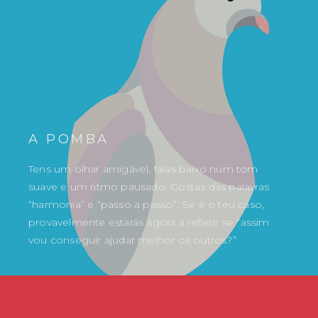
A POMBA
Tens um olhar amigável, falas baixo num tom
suave e um ritmo pausado. Gostas das palavras
“harmonia” e “passo a passo”. Se é o teu caso,
provavelmente estarás agora a refletir se “assim
vou conseguir ajudar melhor os outros?”