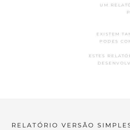
UM RELATÓ
P
EXISTEM TA
PODES CO
ESTES RELATÓ
DESENVOLV
RELATÓRIO VERSÃO SIMPLE