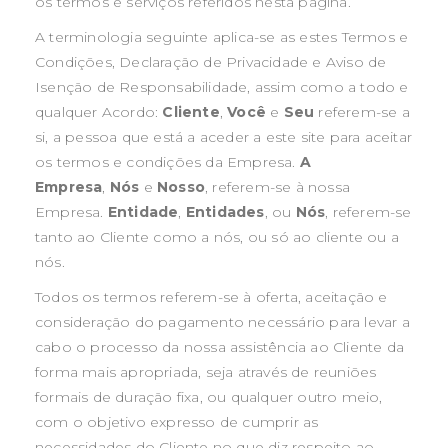
os termos e serviços referidos nesta página.
A terminologia seguinte aplica-se as estes Termos e
Condições, Declaração de Privacidade e Aviso de
Isenção de Responsabilidade, assim como a todo e
qualquer Acordo:
Cliente
,
Você
e
Seu
referem-se a
si, a pessoa que está a aceder a este site para aceitar
os termos e condições da Empresa.
A
Empresa
,
Nós
e
Nosso
, referem-se à nossa
Empresa.
Entidade
,
Entidades
, ou
Nós
, referem-se
tanto ao Cliente como a nós, ou só ao cliente ou a
nós.
Todos os termos referem-se à oferta, aceitação e
consideração do pagamento necessário para levar a
cabo o processo da nossa assistência ao Cliente da
forma mais apropriada, seja através de reuniões
formais de duração fixa, ou qualquer outro meio,
com o objetivo expresso de cumprir as
necessidades do Cliente no que diz respeito ao