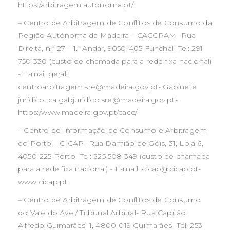
https:/arbitragem.autonoma.pt/
– Centro de Arbitragem de Conflitos de Consumo da
Região Autónoma da Madeira – CACCRAM- Rua
Direita, n.º 27 – 1.º Andar, 9050-405 Funchal- Tel: 291
750 330 (custo de chamada para a rede fixa nacional)
- E-mail geral:
centroarbitragem.sre@madeira.gov.pt- Gabinete
jurídico: ca.gabjuridico.sre@madeira.gov.pt-
https:/www.madeira.gov.pt/cacc/
– Centro de Informação de Consumo e Arbitragem
do Porto – CICAP- Rua Damião de Góis, 31, Loja 6,
4050-225 Porto- Tel: 225 508 349 (custo de chamada
para a rede fixa nacional) - E-mail: cicap@cicap.pt-
www.cicap.pt
– Centro de Arbitragem de Conflitos de Consumo
do Vale do Ave / Tribunal Arbitral- Rua Capitão
Alfredo Guimarães, 1, 4800-019 Guimarães- Tel: 253