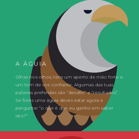
A ÁGUIA
Olhas nos olhos, tens um aperto de mão forte e
um tom de voz confiante. Algumas das tuas
palavras preferidas são “desafio” e “resultados”.
Se fores uma águia deves estar agora a
perguntar “o que é que eu ganho em saber
isto?”