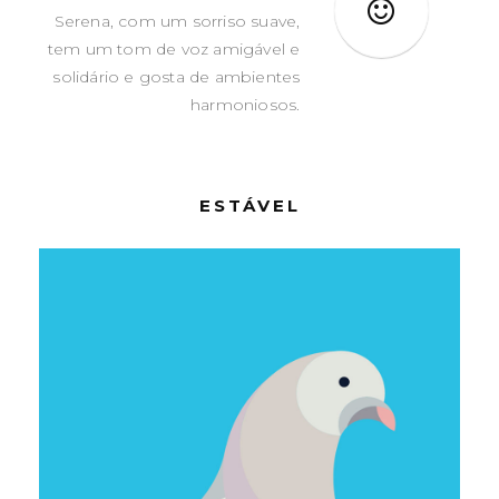
Serena, com um sorriso suave,
tem um tom de voz amigável e
solidário e gosta de ambientes
harmoniosos.
ESTÁVEL