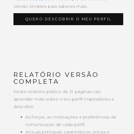
Versão Simples para saberes mais.
QUERO DESCOBRIR O MEU PERFIL
RELATÓRIO VERSÃO
COMPLETA
Neste relatório prático de 21 páginas vais
aprender mais sobre o teu perfil Inspiradores e
descobrir:
As forças, as motivações e preferências de
comunicação de cada perfil
As tuas principais caraterísticas únicas e