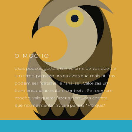
O MOCHO
Usas poucos gestos, um volume de voz baixo e
um ritmo pausado. As palavras que mais utilizas
podem ser “detalhe” e “análise”. Valorizas um
bom enquadramento e contexto. Se fores um
mocho, vais querer fazer a pergunta correta,
que normalmente inclui a palavra "Porquê".