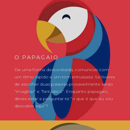
O PAPAGAIO
De uma forma descontraída, comunicas com
um ritmo rápido e um tom entusiasta. Se tiveres
de escolher duas palavras provavelmente serão
“imaginar” e “fantástico”. Enquanto papagaio,
deves estar a perguntar-te “o que é que eu vou
descobrir aqui”?