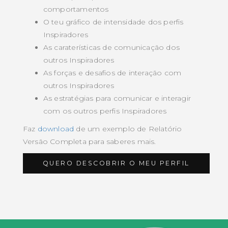
comportamentos
O teu gráfico de intensidade dos perfis
Inspiradores
As caraterísticas de comunicação dos
outros Inspiradores
As forças e desafios de interação com
outros Inspiradores
As estratégias para comunicar e interagir
com os outros perfis Inspiradores
Faz
download
de um exemplo de Relatório
Versão Completa para saberes mais.
QUERO DESCOBRIR O MEU PERFIL