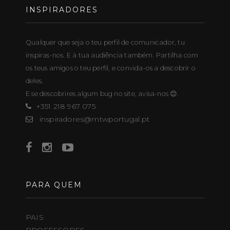
INSPIRADORES
Qualquer que seja o teu perfil de comunicador, tu
inspiras-nos. E à tua audiência também. Partilha com
os teus amigos o teu perfil, e convida-os a descobrir o
deles.
E se descobrires algum bug no site, avisa-nos 😊.
+351 218 967 075
inspiradores@mtwportugal.pt
PARA QUEM
PAIS