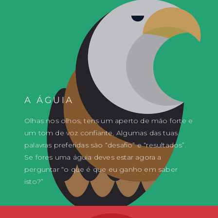
A ÁGUIA
Olhas nos olhos, tens um aperto de mão forte e
um tom de voz confiante. Algumas das tuas
palavras preferidas são “desafio” e “resultados”.
Se fores uma águia deves estar agora a
perguntar “o que é que eu ganho em saber
isto?”