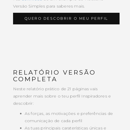
Versão Simples para saberes mais.
QUERO DESCOBRIR O MEU PERFIL
RELATÓRIO VERSÃO
COMPLETA
Neste relatório prático de 21 páginas vais
aprender mais sobre o teu perfil Inspiradores e
descobrir:
As forças, as motivações e preferências de
comunicação de cada perfil
As tuas principais caraterísticas únicas e