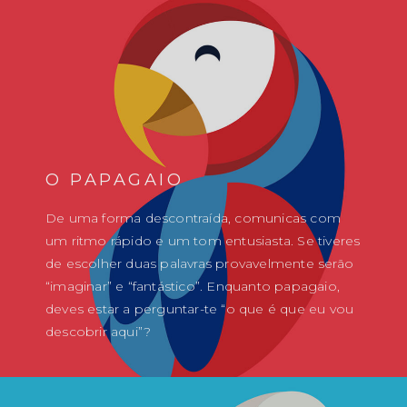
O PAPAGAIO
De uma forma descontraída, comunicas com
um ritmo rápido e um tom entusiasta. Se tiveres
de escolher duas palavras provavelmente serão
“imaginar” e “fantástico”. Enquanto papagaio,
deves estar a perguntar-te “o que é que eu vou
descobrir aqui”?