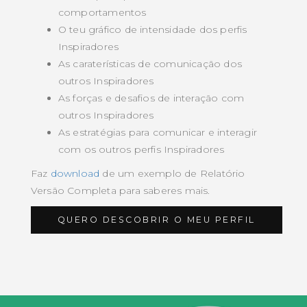
comportamentos
O teu gráfico de intensidade dos perfis
Inspiradores
As caraterísticas de comunicação dos
outros Inspiradores
As forças e desafios de interação com
outros Inspiradores
As estratégias para comunicar e interagir
com os outros perfis Inspiradores
Faz
download
de um exemplo de Relatório
Versão Completa para saberes mais.
QUERO DESCOBRIR O MEU PERFIL