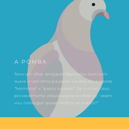
A POMBA
Tens um olhar amigável, falas baixo num tom
suave e um ritmo pausado. Gostas das palavras
“harmonia” e “passo a passo”. Se é o teu caso,
provavelmente estarás agora a refletir se “assim
vou conseguir ajudar melhor os outros?”