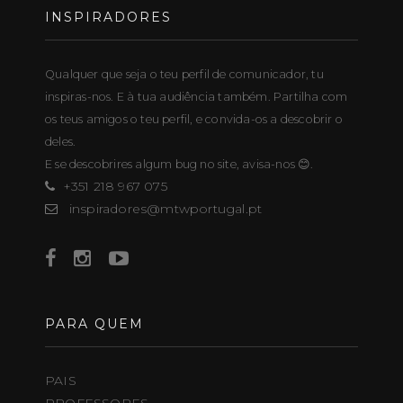
INSPIRADORES
Qualquer que seja o teu perfil de comunicador, tu
inspiras-nos. E à tua audiência também. Partilha com
os teus amigos o teu perfil, e convida-os a descobrir o
deles.
E se descobrires algum bug no site, avisa-nos 😊.
+351 218 967 075
inspiradores@mtwportugal.pt
PARA QUEM
PAIS