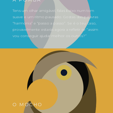
Tens um olhar amigável, falas baixo num tom
suave e um ritmo pausado. Gostas das palavras
“harmonia” e “passo a passo”. Se é o teu caso,
provavelmente estarás agora a refletir se “assim
vou conseguir ajudar melhor os outros?”
O MOCHO