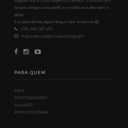
inspiras-nos. E à tua audiência também. Partilha com
os teus amigos o teu perfil, e convida-os a descobrir o
deles.
E se descobrires algum bug no site, avisa-nos 😊.
+351 218 967 075
inspiradores@mtwportugal.pt
PARA QUEM
PAIS
PROFESSORES
ALUNOS
PROFISSIONAIS