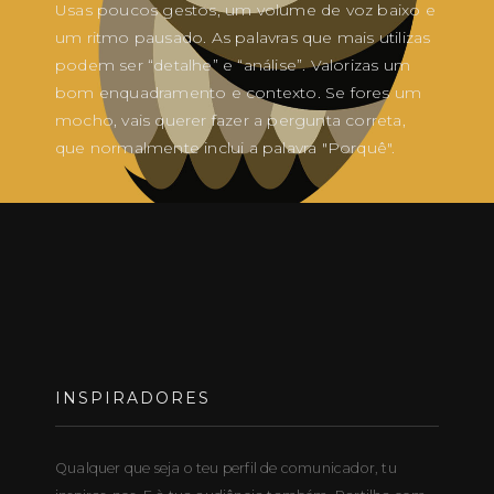
Usas poucos gestos, um volume de voz baixo e
um ritmo pausado. As palavras que mais utilizas
podem ser “detalhe” e “análise”. Valorizas um
bom enquadramento e contexto. Se fores um
mocho, vais querer fazer a pergunta correta,
que normalmente inclui a palavra "Porquê".
INSPIRADORES
Qualquer que seja o teu perfil de comunicador, tu