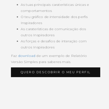
As tuas principais caraterísticas únicas e
comportamentos
O teu gráfico de intensidade dos perfis
Inspiradores
As caraterísticas de comunicação dos
outros Inspiradores
As forças e desafios de interação com
outros Inspiradores
Faz
download
de um exemplo de Relatório
Versão Simples para saberes mais.
QUERO DESCOBRIR O MEU PERFIL