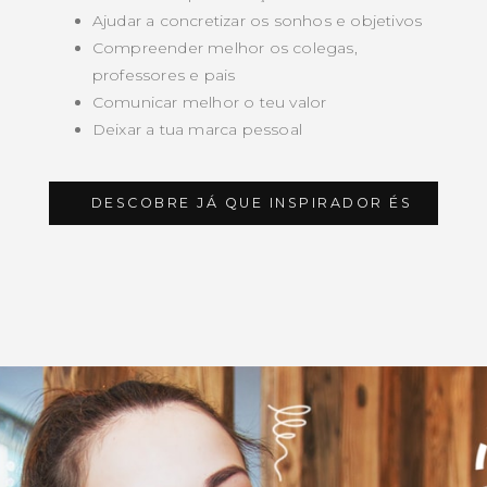
Ajudar a concretizar os sonhos e objetivos
Compreender melhor os colegas,
professores e pais
Comunicar melhor o teu valor
Deixar a tua marca pessoal
DESCOBRE JÁ QUE INSPIRADOR ÉS